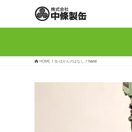
コ
ナ
ン
ビ
テ
ゲ
ン
ー
ツ
シ
へ
ョ
ス
ン
キ
に
ッ
移
HOME
缶-ほかんのはなし
hand
プ
動
動
画
プ
レ
ー
ヤ
ー